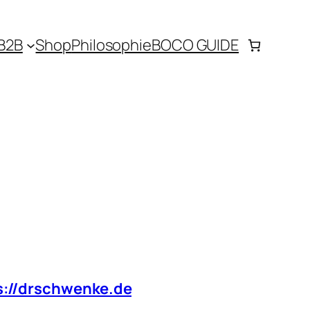
B2B
Shop
Philosophie
BOCO GUIDE
s://drschwenke.de
) entsprechend
n Sie das Muster nur nach