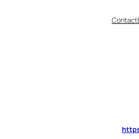
Contact
Muster ist von einem Rechtsanwalt (
http
nlineshops erstellt worden. Jedoch sollte