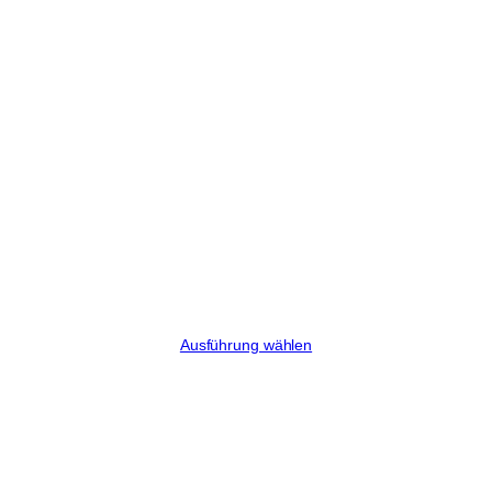
Negroni
Preisspanne:
€
8,50
–
€
39,00
€8,50
Ausführung wählen
bis
€39,00