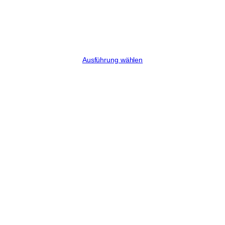
Margarita
Preisspanne:
€
8,00
–
€
34,75
€8,00
Ausführung wählen
bis
€34,75