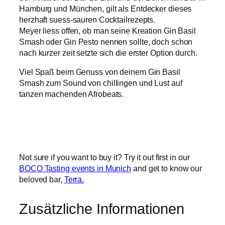
€
Hamburg und München, gilt als Entdecker dieses
7
herzhaft suess-sauren Cocktailrezepts.
,
Meyer liess offen, ob man seine Kreation Gin Basil
5
Smash oder Gin Pesto nennen sollte, doch schon
0
nach kurzer zeit setzte sich die erster Option durch.
b
i
Viel Spaß beim Genuss von deinem Gin Basil
s
Smash zum Sound von chillingen und Lust auf
€
tanzen machenden Afrobeats.
3
3
,
7
5
Not sure if you want to buy it? Try it out first in our
BOCO Tasting events in Munich
and get to know our
beloved bar,
Terra.
Zusätzliche Informationen