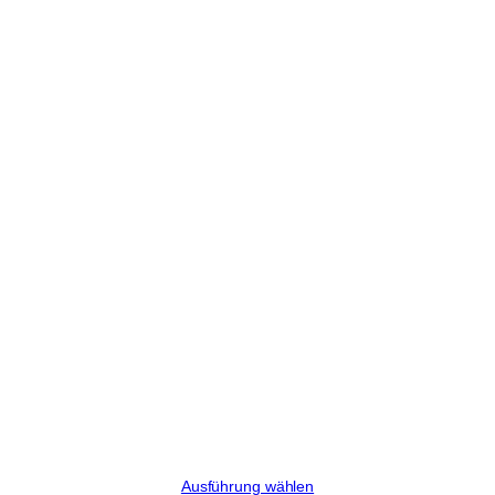
Old Fashioned
Preisspanne:
€
10,00
–
€
45,00
€10,00
Ausführung wählen
bis