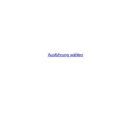
Pornstar Martini
Preisspanne:
€
8,00
–
€
33,75
€8,00
Ausführung wählen
bis
€33,75