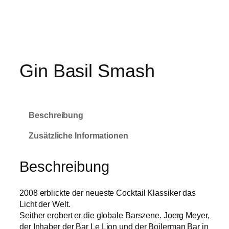
Direkt
zum
Inhalt
wechseln
Gin Basil Smash
P
€
7,50
–
€
33,75
r
Beschreibung
e
i
Zusätzliche Informationen
s
s
Beschreibung
p
a
n
2008 erblickte der neueste Cocktail Klassiker das
n
Licht der Welt.
e
Seither erobert er die globale Barszene. Joerg Meyer,
:
der Inhaber der Bar Le Lion und der Boilerman Bar in