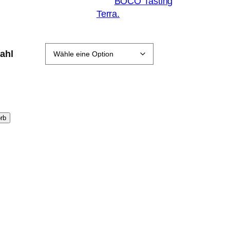
rkostung? Komm zu unseren
BOCO Tasting
d entdecke unsere Bar,
Terra.
ahl
rb