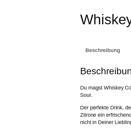
Whiskey
P
€
9,00
–
€
37,00
r
Beschreibung
e
i
Beschreibu
s
s
p
Du magst Whiskey Co
a
Sour.
n
n
Der perfekte Drink, de
e
Zitrone ein erfrische
:
nicht in Deiner Liebli
€