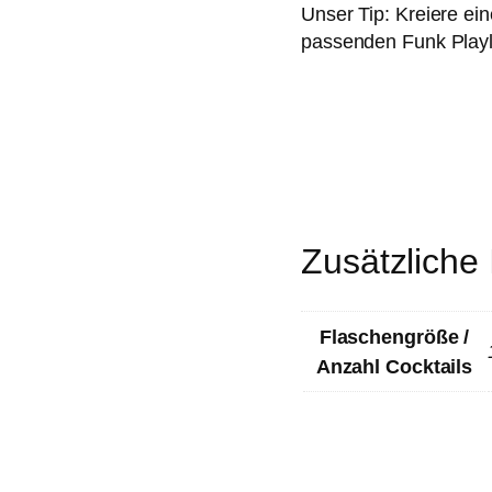
Unser Tip: Kreiere ei
9
passenden Funk Playlis
,
0
0
b
i
s
€
3
Zusätzliche
7
,
0
Flaschengröße /
0
Anzahl Cocktails
100 ml | 500ml 19,3 %