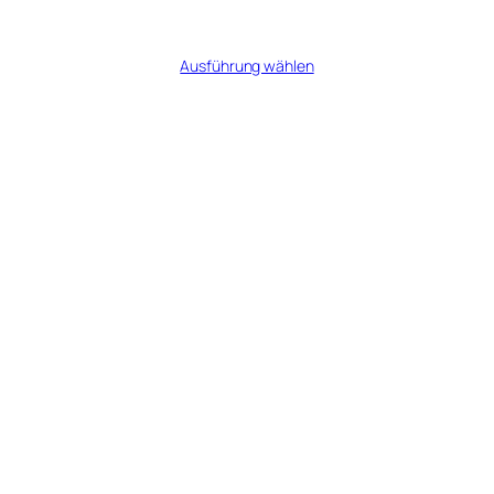
Preisspanne:
€
7,50
–
€
33,75
€7,50
Ausführung wählen
bis
€33,75