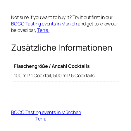
Not sure if you want to buy it? Try it out first in our
BOCO Tasting events in Munich
and get to know our
beloved bar,
Terra.
Zusätzliche Informationen
Flaschengröße / Anzahl Cocktails
100 ml / 1 Cocktail, 500 ml / 5 Cocktails
100 ml | 500ml 25,8 % vol
Du möchtest eine Verkostung? Komm zu unseren
BOCO Tasting events in München
und entdecke
unsere Bar,
Terra.
P
€
8,50
–
€
39,00