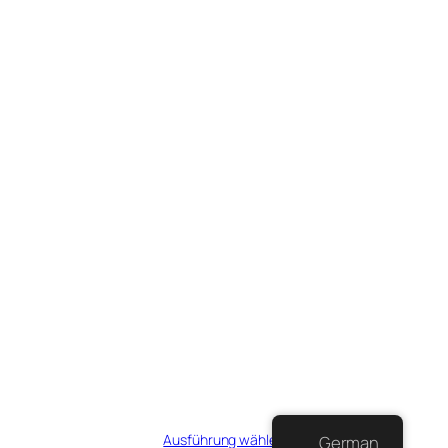
Margarita
Preisspanne:
€
8,00
–
€
34,75
€8,00
Ausführung wählen
German
bis