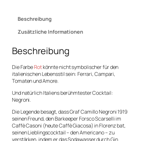
P
€
8,50
–
€
39,00
r
Beschreibung
e
i
Zusätzliche Informationen
s
s
Beschreibung
p
a
n
Die Farbe
Rot
könnte nicht symbolischer für den
n
italienischen Lebensstil sein: Ferrari, Campari,
e
Tomaten und Amore.
:
€
Und natürlich Italiens berühmtester Cocktail:
8
Negroni.
,
Die Legende besagt, dass Graf Camillo Negroni 1919
5
seinen Freund, den Barkeeper Forsco Scarselli im
0
Caffè Casoni (heute Caffè Giacosa) in Florenz bat,
b
seinen Lieblingscocktail – den Americano – zu
i
verstärken, indem er das Sodawasser durch Gin
s