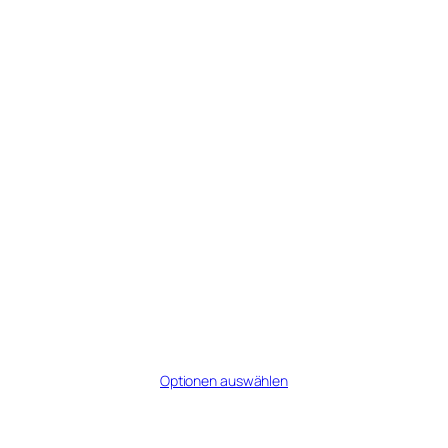
Quartett
ab 28,80 €
Optionen auswählen