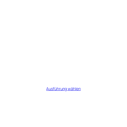
Açaí-Tini
Preisspanne:
€
7,50
–
€
33,75
€7,50
Ausführung wählen
bis
€33,75