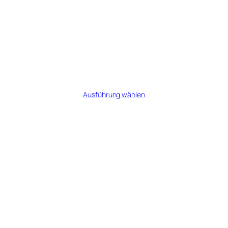
Old Fashioned
Preisspanne:
€
10,00
–
€
45,00
€10,00
Ausführung wählen
bis
€45,00