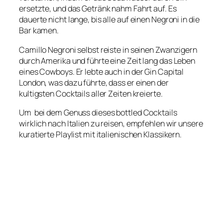
ersetzte, und das Getränk nahm Fahrt auf. Es
€
dauerte nicht lange, bis alle auf einen Negroni in die
3
Bar kamen.
9
,
Camillo Negroni selbst reiste in seinen Zwanzigern
0
durch Amerika und führte eine Zeit lang das Leben
0
eines Cowboys. Er lebte auch in der Gin Capital
London, was dazu führte, dass er einen der
kultigsten Cocktails aller Zeiten kreierte.
Um bei dem Genuss dieses bottled Cocktails
wirklich nach Italien zu reisen, empfehlen wir unsere
kuratierte Playlist mit italienischen Klassikern.